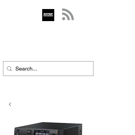
GETOP
info@getop.com
02 7720 9899