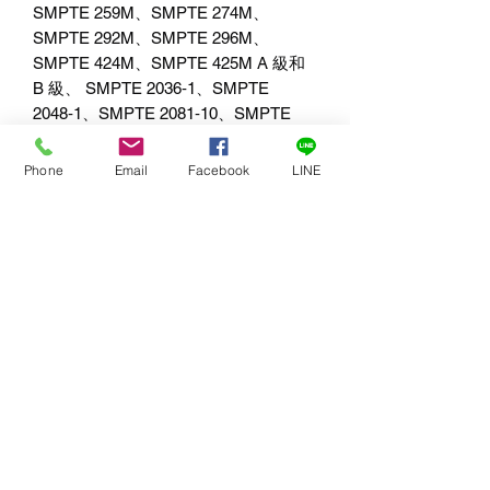
SMPTE 259M
、
SMPTE 274M
、
SMPTE 292M
、
SMPTE 296M
、
SMPTE 424M
、
SMPTE 425M A
級和
B
級、
SMPTE 2036
‑
1
、
SMPTE
2048
‑
1
、
SMPTE 2081
‑
10
、
SMPTE
2081
‑
11
、
SMPTE 2081
‑
12
、
SMPTE
2082
‑
10
、
SMPTE 2082
‑
11
、
SMPTE
Phone
Email
Facebook
LINE
2082
‑
12
和
SMPTE ST2108
‑
1
SDI
中繼資料支援
RP 188/SMPTE 12M-2
和隱藏式字幕
音訊取樣
電視標準取樣率
48 kHz
，
24-bit
色彩精度
所有模式下為
8-bit
、
10-bit RGB
4:4:4
（最高
1080p30
），及所有模式下
為
8-bit
、
10-bit YUV 4:2:2
色彩空間
Rec. 601, Rec. 709, Rec. 2020
HDMI HD
視訊格式