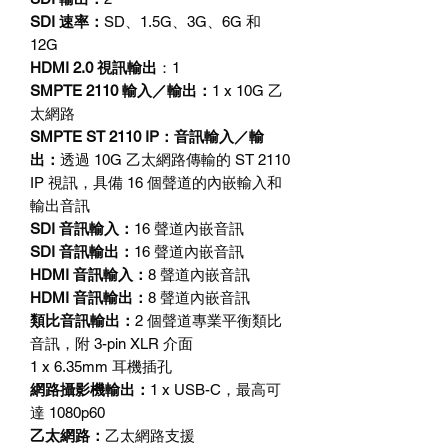
SDI
速率
：
SD
、
1.5G
、
3G
、
6G
和
12G
HDMI 2.0
視訊輸出
：
1
SMPTE 2110
輸入／輸出
：
1 x 10G
乙
太網路
SMPTE ST 2110 IP
：音訊輸入／輸
出：
透過
10G
乙太網路傳輸的
ST 2110
IP
視訊，具備
16
個聲道的內嵌輸入和
輸出音訊
SDI
音訊輸入
：
16
聲道內嵌音訊
SDI
音訊輸出
：
16
聲道內嵌音訊
HDMI
音訊輸入
：
8
聲道內嵌音訊
HDMI
音訊輸出
：
8
聲道內嵌音訊
類比音訊輸出
：
2
個聲道專業平衡類比
音訊，附
3-pin XLR
介面
1 x 6.35mm
耳機插孔
網路攝影機輸出：
1 x USB-C
，最高可
達
1080p60
乙太網路
：
乙太網路支援