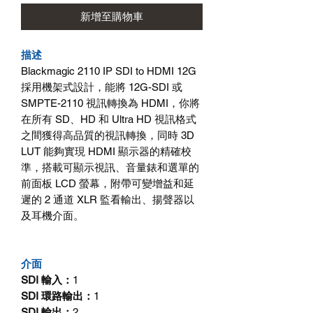
新增至購物車
描述
Blackmagic 2110 IP SDI to HDMI 12G
採用機架式設計，能將
12G-SDI
或
SMPTE-2110
視訊轉換為
HDMI
，你將
在所有
SD
、
HD
和
Ultra HD
視訊格式
之間獲得高品質的視訊轉換，同時
3D
LUT
能夠實現
HDMI
顯示器的精確校
準，搭載可顯示視訊、音量錶和選單的
前面板
LCD
螢幕，附帶可變增益和延
遲的
2
通道
XLR
監看輸出、揚聲器以
及耳機介面。
介面
SDI
輸入
：
1
SDI
環路輸出
：
1
SDI
輸出
：
2