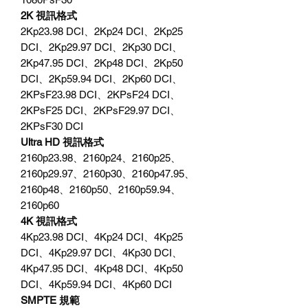
2K
視訊格式
2Kp23.98 DCI
、
2Kp24 DCI
、
2Kp25
DCI
、
2Kp29.97 DCI
、
2Kp30 DCI
、
2Kp47.95 DCI
、
2Kp48 DCI
、
2Kp50
DCI
、
2Kp59.94 DCI
、
2Kp60 DCI
、
2KPsF23.98 DCI
、
2KPsF24 DCI
、
2KPsF25 DCI
、
2KPsF29.97 DCI
、
2KPsF30 DCI
Ultra HD
視訊格式
2160p23.98
、
2160p24
、
2160p25
、
2160p29.97
、
2160p30
、
2160p47.95
、
2160p48
、
2160p50
、
2160p59.94
、
2160p60
4K
視訊格式
4Kp23.98 DCI
、
4Kp24 DCI
、
4Kp25
DCI
、
4Kp29.97 DCI
、
4Kp30 DCI
、
4Kp47.95 DCI
、
4Kp48 DCI
、
4Kp50
DCI
、
4Kp59.94 DCI
、
4Kp60 DCI
SMPTE
規範