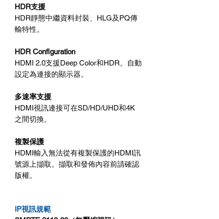
HDR支援
HDR靜態中繼資料封裝、HLG及PQ傳
輸特性。
HDR Configuration
HDMI 2.0支援Deep Color和HDR。自動
設定為連接的顯示器。
多速率支援
HDMI視訊連接可在SD/HD/UHD和4K
之間切換。
複製保護
HDMI輸入無法從有複製保護的HDMI訊
號源上擷取。擷取和發佈內容前請確認
版權。
IP視訊規範