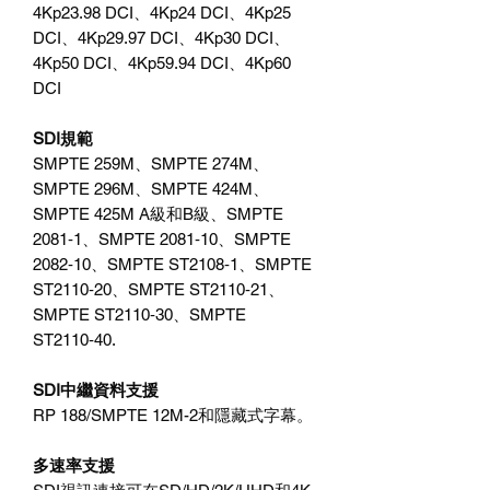
4Kp23.98 DCI、4Kp24 DCI、4Kp25
DCI、4Kp29.97 DCI、4Kp30 DCI、
4Kp50 DCI、4Kp59.94 DCI、4Kp60
DCI
SDI規範
SMPTE 259M、SMPTE 274M、
SMPTE 296M、SMPTE 424M、
SMPTE 425M A級和B級、SMPTE
2081‑1、SMPTE 2081‑10、SMPTE
2082‑10、SMPTE ST2108‑1、SMPTE
ST2110‑20、SMPTE ST2110‑21、
SMPTE ST2110‑30、SMPTE
ST2110‑40.
SDI中繼資料支援
RP 188/SMPTE 12M-2和隱藏式字幕。
多速率支援