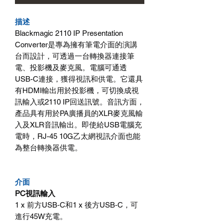
描述
Blackmagic 2110 IP Presentation
Converter是專為擁有筆電介面的演講
台而設計，可透過一台轉換器連接筆
電、投影機及麥克風。電腦可通透
USB-C連接，獲得視訊和供電。它還具
有HDMI輸出用於投影機，可切換成視
訊輸入或2110 IP回送訊號。音訊方面，
產品具有用於PA廣播員的XLR麥克風輸
入及XLR音訊輸出。即使給USB電腦充
電時，RJ-45 10G乙太網視訊介面也能
為整台轉換器供電。
介面
PC視訊輸入
1 x 前方USB‑C和1 x 後方USB‑C，可
進行45W充電。