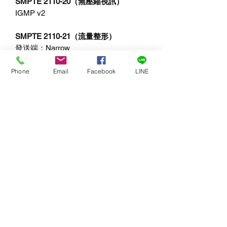
SMPTE 2110-20（無壓縮視訊）
IGMP v2
SMPTE 2110-21（流量整形）
發送端：Narrow
接收端：Narrow、Wide
Synchronous、Asynchronous
Phone
Email
Facebook
LINE
SMPTE 2110-30 (PCM)
音訊一致性級別：C級
SMPTE 2110-40（輔助資料）
完全存取整個SMPTE輔助資料流程。
包括RP 188/SMPTE 12M-2，隱藏式字
幕及HDR靜態中繼資料。
Codec（編解碼）
當12G-SDI轉換到10G 2110 IP視訊時，
使用Blackmagic IP10編解碼。