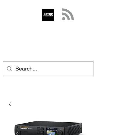
GETOP
info@getop.com
02 7720 9899