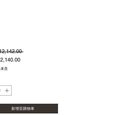
一
12,142.00 
促
般
2,140.00
銷
價
 未含
價
格
格
新增至購物車