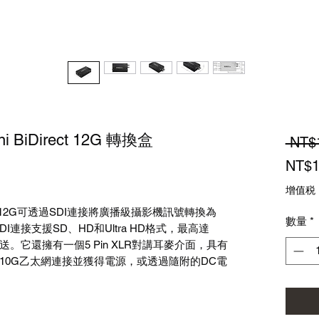
ini BiDirect 12G 轉換盒
 NT$
NT$1
增值税
 BiDirect 12G可透過SDI連接將廣播級攝影機訊號轉換為
數量
*
-SDI連接支援SD、HD和Ultra HD格式，最高達
M回送。它還擁有一個5 Pin XLR對講耳麥介面，具有
10G乙太網連接並獲得電源，或透過隨附的DC電