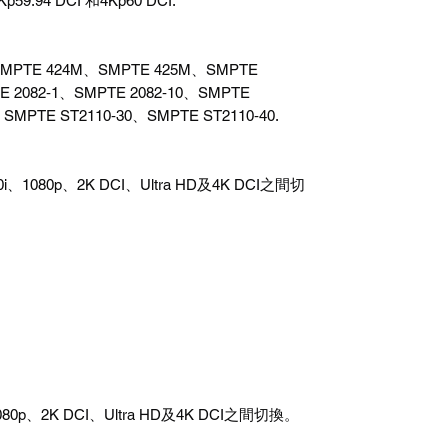
p59.94 DCI 和4Kp60 DCI.
SMPTE 424M、SMPTE 425M、SMPTE
E 2082‑1、SMPTE 2082‑10、SMPTE
、SMPTE ST2110‑30、SMPTE ST2110‑40.
、1080p、2K DCI、Ultra HD及4K DCI之間切
80p、2K DCI、Ultra HD及4K DCI之間切換。