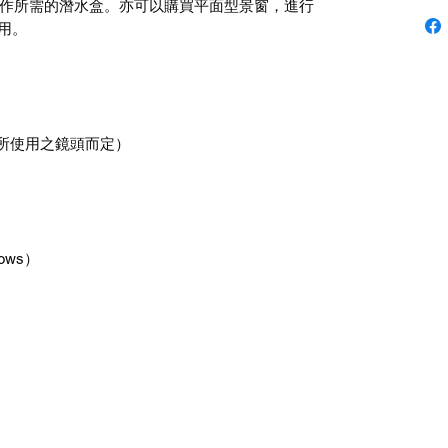
作所需的潛水盒。亦可以購買平面型景窗，進行
使用。
據所使用之鏡頭而定）
rows）
）。