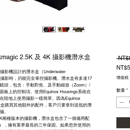
agic 2.5K 及 4K 攝影機潛水盒
 NT$
NT$5
agic攝影機設計的潛水盒（Underwater
增值税
水底攝影時，仍能完全掌控攝影機。潛水盒有多達17
鏡頭，包含：手動對焦、及手動縮放（Zoom）/
數量
*
上的控制項。使用Equinox Housings系統在
陸地上使用攝影一樣簡單。因為Equinox
為潛水盒購買其他額外的配件，客戶只要拿到送抵的潛
攝。
.5K及4K兩種版本的攝影機，潛水盒包含了一個備用配
Port），擁有業界最長的三年保固。如果您所使用的