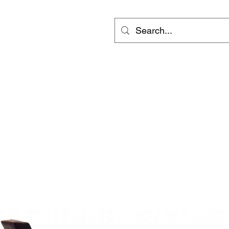
ts
Video
Services
會員專區
inf