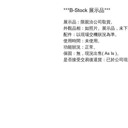
***B-Stock 展示品***
展示品：限親洽公司取貨。
外觀品相：如照片。展示品，未下
配件：以現場交機狀況為準。
使用時間：未使用。
功能狀況：正常。
保固：無，現況出售( As Is )。
是否接受交易後退貨：已於公司現