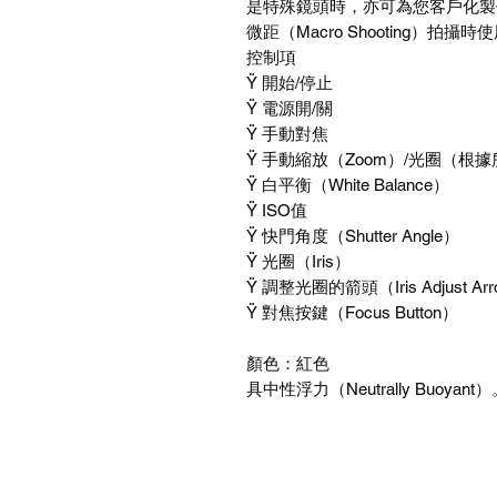
是特殊鏡頭時，亦可為您客戶化製
微距（Macro Shooting）拍攝時
控制項
Ÿ 開始/停止
Ÿ 電源開/關
Ÿ 手動對焦
Ÿ 手動縮放（Zoom）/光圈（根
Ÿ 白平衡（White Balance）
Ÿ ISO值
Ÿ 快門角度（Shutter Angle）
Ÿ 光圈（Iris）
Ÿ 調整光圈的箭頭（Iris Adjust Ar
Ÿ 對焦按鍵（Focus Button）
顏色：紅色
具中性浮力（Neutrally Buoyant