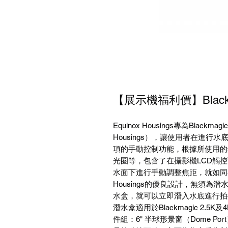
【展示機福利價】Blackm
Equinox Housings專為Blackm
Housings），讓使用者在進行
項的手動控制功能，根據所使用的
光圈等，包含了在攝影機LCD觸控面板
水面下進行手動調整焦距，就如同在
Housings的優良設計，無須
水盒，就可以立即潛入水底進行拍
潛水盒適用於Blackmagic 2
件組：6" 半球形景窗（Dome 