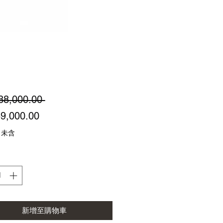
一
88,000.00 
促
般
9,000.00
銷
價
 未含
價
格
格
新增至購物車