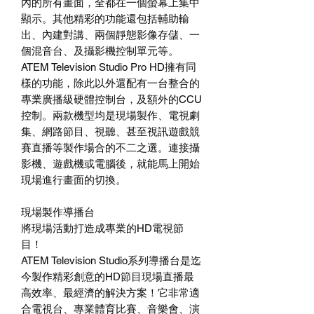
內的所有畫面，全都在一個螢幕上集中
顯示。其他精彩的功能還包括輔助輸
出、內建對講、兩個靜態影像存儲、一
個混音台、及攝影機控制單元等。
ATEM Television Studio Pro HD
擁有同
樣的功能，除此以外還配有一台整合的
專業廣播級硬體控制台，及額外的
CCU
控制。兩款機型均是現場製作、電視劇
集、網路節目、視聽、甚至視訊遊戲競
賽直播等製作場合的不二之選。連接攝
影機、遊戲機或電腦後，就能馬上開始
現場進行畫面的切換。
現場製作導播台
將現場活動打造成專業的
HD
電視節
目！
ATEM Television Studio
系列導播台是迄
今製作精彩創意的
HD
節目現場直播最
高效率、最經濟的解決方案！它非常適
合電視台、專業體育比賽、音樂會、演