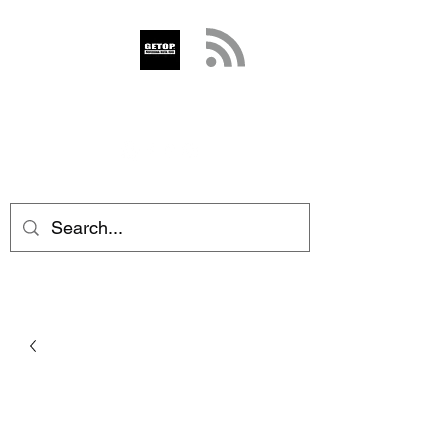
GETOP
info@getop.com
02 7720 9899