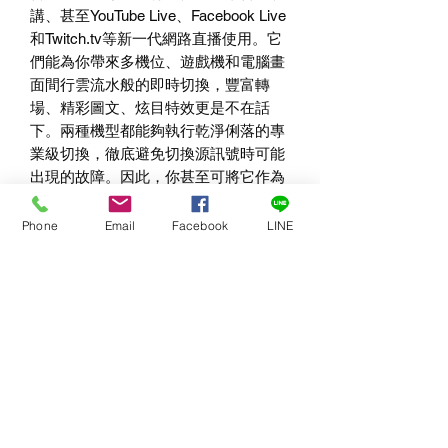
講、甚至
YouTube Live
、
Facebook Live
和
Twitch.tv
等新一代網路直播使用。它
們能為你帶來多機位、遊戲機和電腦畫
面間行雲流水般的即時切換，豐富轉
場、精彩圖文、炫目特效更是不在話
下。兩種機型都能夠執行乾淨俐落的專
業級切換，徹底避免切換源訊號時可能
出現的故障。因此，你甚至可將它作為
視聽系統的前端控制器使用，只要輕輕
一按按鈕，就可在多個視訊源之間流暢
Phone
Email
Facebook
LINE
的切換。
匠心獨具的便攜設計 - 全球最
小的一體化廣播級導播台！
ATEM Television Studio HD
小巧便攜，
前控制面板 - 直接透過前面板
可隨處使用，是名副其實的專業導播
台。一體化的設計風格配備內建
AC
電
操作所有導播台功能！