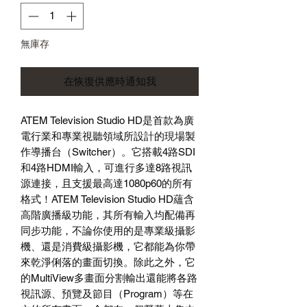
無庫存
在恢復供應時通知我
ATEM Television Studio HD
是首款為廣
電行業和專業視聽領域所設計的現場製
作導播台（
Switcher
）。它搭載
4
路
SDI
和
4
路
HDMI
輸入，可進行多達
8
路視訊
源連接，且支援最高達
1080p60
的所有
格式！
ATEM Television Studio HD
蘊含
高階廣播級功能，其所有輸入均配備再
同步功能，不論你使用的是專業級攝影
機、還是消費級攝影機，它都能為你帶
來乾淨俐落的畫面切換。除此之外，它
的
MultiView
多畫面分割輸出還能將各路
視訊源、預覽及節目（
Program
）等在