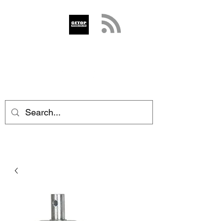
GETOP
info@getop.com
02 7720 9899