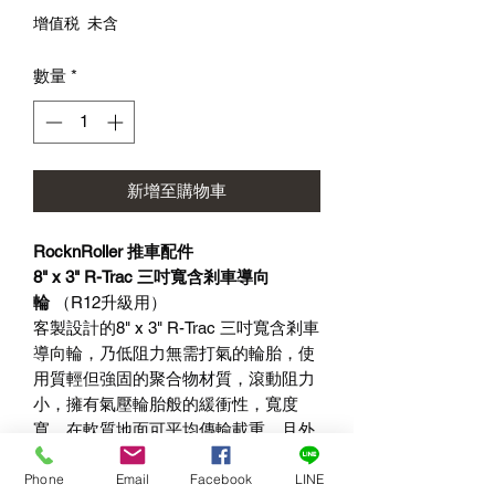
格
增值税 未含
數量
*
新增至購物車
RocknRoller
推車配件
8" x 3" R-Trac
三吋寬含剎車導向
輪
（
R12
升級用）
客製設計的
8" x 3" R-Trac
三吋寬含剎車
導向輪，乃低阻力無需打氣的輪胎，使
用質輕但強固的聚合物材質，滾動阻力
小，擁有氣壓輪胎般的緩衝性，寬度
寬、在軟質地面可平均傳輸載重，且外
觀如漂亮的賽車輪胎。
8”x3”
含煞車胎較
Phone
Email
Facebook
LINE
典型小輪胎寬
50%
，可在軟質地面滑