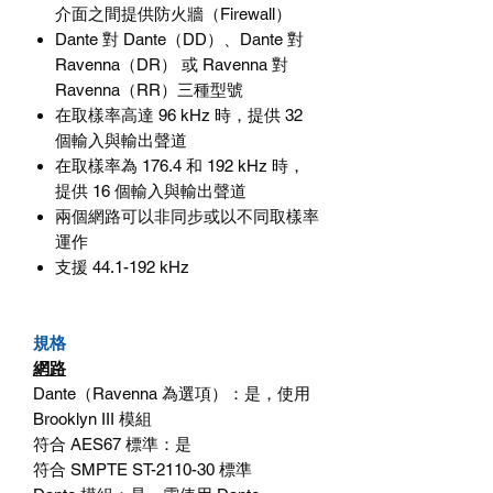
介面之間提供防火牆（
Firewall
）
Dante
對
Dante
（
DD
）、
Dante
對
Ravenna
（
DR
）
或
Ravenna
對
Ravenna
（
RR
）三種型號
在取樣率高達
96 kHz
時，提供
32
個輸入與輸出聲道
在取樣率為
176.4
和
192 kHz
時，
提供
16
個輸入與輸出聲道
兩個網路可以非同步或以不同取樣率
運作
支援
44.1-192 kHz
規格
網路
Dante
（
Ravenna
為選項）：是，使用
Brooklyn III
模組
符合
AES67
標準：
是
符合
SMPTE ST-2110-30
標準