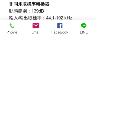
非同步取樣率轉換器
動態範圍：
139dB
輸入
/
輸出取樣率：
44.1-192 kHz
輸入
/
輸出取樣率比：
1:8
至
7.75:1
總諧波失真加噪聲（
Total Harmonic
Phone
Email
Facebook
LINE
Distortion Plus Noise
）
-120dB
所有數值均為
A
加權（
A Weighted
），
20Hz
至
20kHz
。
實體規格
尺寸：
450 x 310 x 50 mm
（寬
x
深
x
高）
重量：
3
公斤
機構：
全鋁結構，經陽極處理與雷射雕
刻
運輸紙箱：
堅固的出口品質紙箱
620 x
410 x 130 mm
（寬
x
深
x
高）
運輸重量：
4
公斤