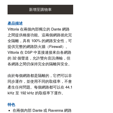
新增至購物車
產品描述
Vittoria
在兩個內部獨立的
Dante
網路
之間提供橋接功能。這兩個網路彼此完
全隔離，具有
100%
的網路安全性，可
提供完整的網路防火牆（
Firewall
）。
Vittoria
在
DSP
中直接連接來自各網路
的
32
個聲道，允許雙向音訊傳輸，但
各網路之間仍保持完全的隔離與安全。
由於每個網路都是隔離的，它們可以非
同步運作，並使用不同的取樣率，不會
產生任何問題。每個網路都可以在
44.1
kHz
至
192 kHz
的取樣率下運作。
特色
在兩個內部
Dante
或
Ravenna
網路