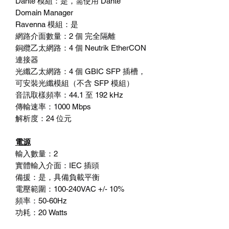
Dante
模組：是，需使用
Dante
Domain Manager
Ravenna
模組：是
網路介面數量：
2
個
完全隔離
銅纜乙太網路：
4
個
Neutrik EtherCON
連接器
光纖乙太網路：
4
個
GBIC SFP
插槽，
可安裝光纖模組（不含
SFP
模組）
音訊取樣頻率：
44.1
至
192 kHz
傳輸速率：
1000 Mbps
解析度：
24
位元
電源
輸入數量：
2
實體輸入介面：
IEC
插頭
備援：
是，具備負載平衡
電壓範圍：
100-240VAC +/- 10%
頻率：
50-60Hz
功耗：
20 Watts