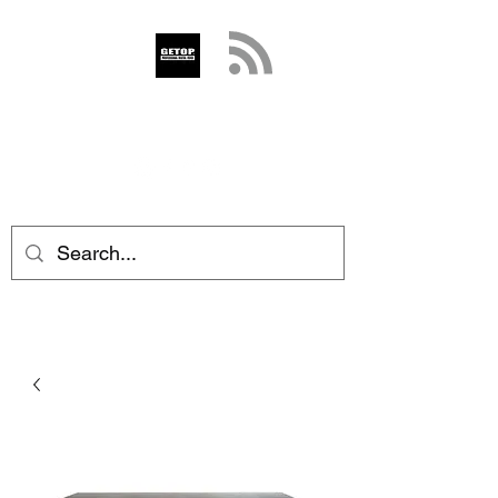
GETOP
info@getop.com
02 7720 9899