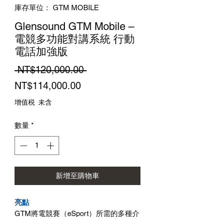
庫存單位： GTM MOBILE
Glensound GTM Mobile –
電競多功能對講系統 行動
電話加強版
一
 NT$120,000.00 
促
般
NT$114,000.00
銷
價
增值税 未含
價
格
數量
*
格
新增至購物車
亮點
GTM將電競賽（eSport）所需的多種介