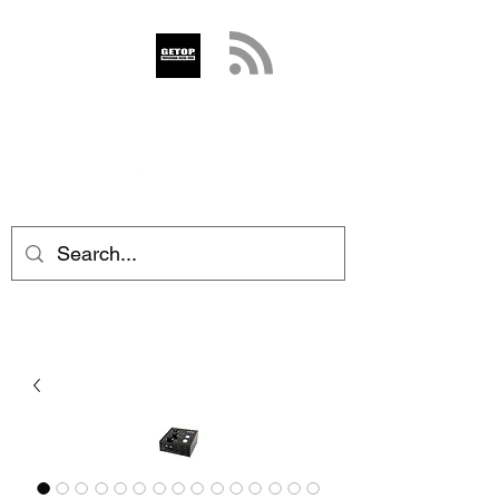
GETOP
info@getop.com
02 7720 9899