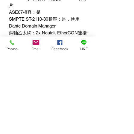
片
ASE67相容：是
SMPTE ST-2110-30相容：是，使用
Dante Domain Manager
銅軸乙太網：2x Neutrik EtherCON連接
埠
Fiber Ethernet：無
Phone
Email
Facebook
LINE
音訊取樣頻率：48kHz
傳輸率：100 Mbps
解析度：24 bit
電源
PoE：可由PoE網路接口埠供電
符合：IEEE 802.3af-
Classification Class 0
為 USB C 行動電話充電需要PoE++
實體
尺寸：155 x 163 x 85 mm (WxDxH)