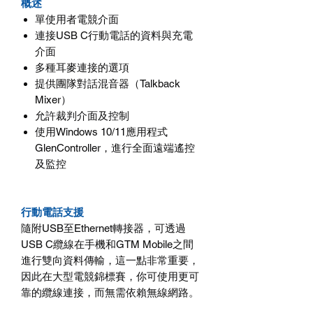
概述
單使用者電競介面
連接USB C行動電話的資料與充電
介面
多種耳麥連接的選項
提供團隊對話混音器（Talkback
Mixer）
允許裁判介面及控制
使用Windows 10/11應用程式
GlenController，進行全面遠端遙控
及監控
行動電話支援
隨附USB至Ethernet轉接器，可透過
USB C纜線在手機和GTM Mobile之間
進行雙向資料傳輸，這一點非常重要，
因此在大型電競錦標賽，你可使用更可
靠的纜線連接，而無需依賴無線網路。