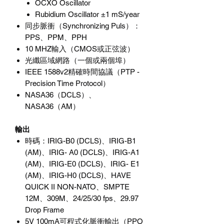
OCXO Oscillator
Rubidium Oscillator ±1 mS/year
同步脈衝（Synchronizing Puls）：
PPS、PPM、PPH
10 MHZ輸入（CMOS或正弦波）
光纖區域網路（一個或兩個埠）
IEEE 1588v2精確時間協議（PTP -
Precision Time Protocol）
NASA36（DCLS）、
NASA36（AM）
輸出
時碼：IRIG-B0 (DCLS)、IRIG-B1
(AM)、IRIG- A0 (DCLS)、IRIG-A1
(AM)、IRIG-E0 (DCLS)、IRIG- E1
(AM)、IRIG-H0 (DCLS)、HAVE
QUICK II NON-NATO、SMPTE
12M、309M、24/25/30 fps、29.97
Drop Frame
5V 100mA可程式化脈衝輸出（PPO