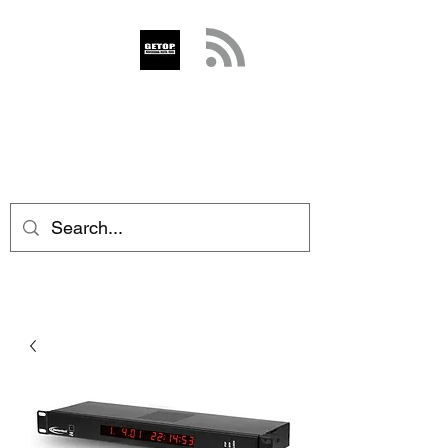
GETOP
info@getop.com
02 7720 9899