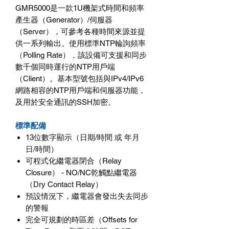
GMR5000是一款1U機架式時間和頻率
產生器（Generator）/伺服器
（Server），可參考各種時間來源並提
供一系列輸出。使用標準NTP輪詢頻率
（Polling Rate），該設備可支援和同步
數千個同時運行的NTP用戶端
（Client）。基本型號包括與IPv4/IPv6
網路相容的NTP用戶端和伺服器功能，
及用於安全通訊的SSH加密。
標準配備
13位數字顯示（日期/時間 或 年月
日/時間）
可程式化繼電器閉合（Relay
Closure） - NO/NC乾觸點繼電器
（Dry Contact Relay）
預設情況下，繼電器會發出失去同步
的警報
完全可規劃的時區差（Offsets for