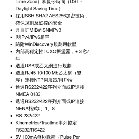
Time Zone）和夏令時間（DST -
Daylight Saving Time）
採用SSH SHA2 AES256加密技術，
確保規劃及監控的安全
具自訂MIB的SNMPv3
與IPv4/IPv6相容
隨附WinDiscovery規劃用軟體
內部高穩定性TCXO振盪器，± 3 秒/
年
透過USB或乙太網進行規劃
透過RJ45 10/100 Mb乙太網（雙
埠）連接NTP伺服器/用戶端
透過RS232/422序列介面或IP連接
NMEA 0183
透過RS232/422序列介面或IP連接
NENA格式0、1、8
RS-232/422
Kinemetrics/Truetime串列協定
RS232/RS422
5V 100mA每秒脈衝（Pulse Per