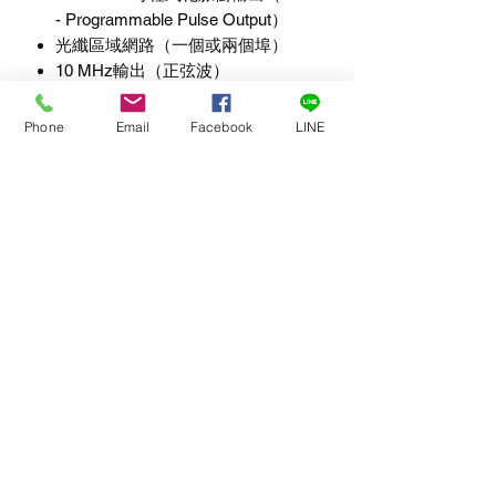
- Programmable Pulse Output）
光纖區域網路（一個或兩個埠）
10 MHz輸出（正弦波）
(1 MHz 和 5 MHz 需要 Rb (HSO-3)
選件）
Phone
Email
Facebook
LINE
IEEE 1588v2精確時間協議（PTP）
NASA36（DCLS）、
NASA36（AM）、NAVY
BCD（DCLS）
其餘規格
電源
通用IEC C14交流（AC）輸入連接
器
交流輸入 100-240 VAC，50/60 Hz
功率 <15W（使用Rb選件時<20）
實體
尺寸：42.92w x 4.445h x 13.14d