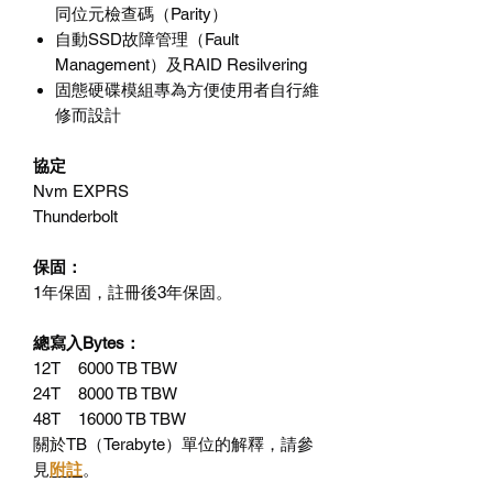
同位元檢查碼（Parity）
自動SSD故障管理（Fault
Management）及RAID Resilvering
固態硬碟模組專為方便使用者自行維
修而設計
協定
Nvm EXPRS
Thunderbolt
保固：
1年保固，註冊後3年保固。
總寫入Bytes：
12T 6000 TB TBW
24T 8000 TB TBW
48T 16000 TB TBW
關於TB（Terabyte）單位的解釋，請參
見
附註
。