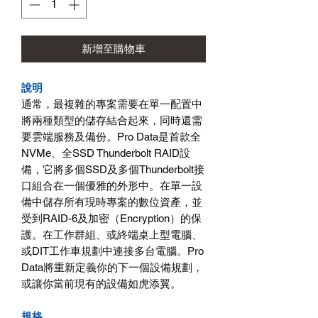
新增至購物車
說明
通常，最複雜的專案需要在單一配置中
將兩種類型的儲存結合起來，同時還需
要雲端服務及備份。Pro Data是首款全
NVMe、全SSD Thunderbolt RAID設
備，它將多個SSD及多個Thunderbolt接
口組合在一個優雅的外形中。在單一設
備中儲存所有現時專案的數位資產，並
受到RAID-6及加密（Encryption）的保
護。在工作群組、或終端桌上型電腦、
或DIT工作車規劃中連接多台電腦。Pro
Data將重新定義你的下一個設備規劃，
或讓你當前現有的設備如虎添翼。
規格