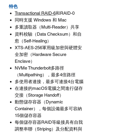
特色
Transactional RAID-6
和RAID-0
Windows
Mac
同時支援
和
Multi-Reader
多重讀取器（
）共享
資料校驗（Data Checksum）和自
愈（Self-Healing）
XTS-AES-256軍用級加密與硬體安
全加密（Hardware Secure
Enclave）
NVMe Thunderbolt多路徑
（Multipathing），最多4倍路徑
多使用者連接，最多可連接4台電腦
在連接的macOS電腦之間進行儲存
交接（Storage Handoff）
動態儲存容器（Dynamic
Container），每個設備最多可容納
15個儲存容器
每個儲存容器RAID等級接具有自我
調整串聯（Striping）及分配資料與