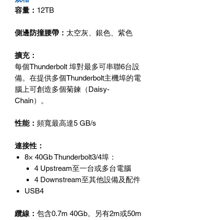
容量：
12TB
側邊防撞腰帶：
太空灰、銀色、紫色
擴充：
每個Thunderbolt 埠對最多可串聯6台設
備。在提供多個Thunderbolt主機埠的電
腦上可創造多個菊鍊（Daisy-
Chain）。
性能：
頻寬最高達5 GB/s
連接性：
8× 40Gb Thunderbolt3/4
埠：
4 Upstream
至一台或多台電腦
4 Downstream
至其他設備及配件
USB4
纜線：
包含0.7m 40Gb。另有2m或50m