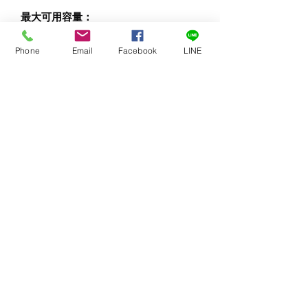
最大可用容量：
SKU RAID-0 RAID-6
12T 12TB 10TB
Phone
Email
Facebook
LINE
24T 24TB 20TB
48T 48TB 40TB
關於可用容量的解釋，請參見
附註
。
作業溫度：
系統：10°到35°C（50°到95°F）
儲存：-25°到45°C（-13°到113°F）
安全標準：
IEC 62368-1:2014
EN 62368-1:2014 + A11:2017（美
國）、A11:2018（加拿大）、
A11:2019（歐盟）、A11:2020（澳洲及
紐西蘭）、及A11:2021（日本）
BIS Export Compliant ECCN