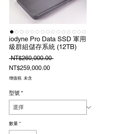
iodyne Pro Data SSD 軍用
級群組儲存系統 (12TB)
一
 NT$260,000.00 
促
般
NT$259,000.00
銷
價
增值税 未含
價
格
型號
*
格
數量
*