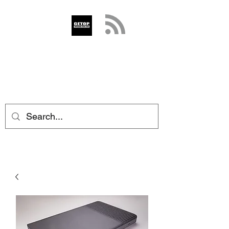
GETOP
info@getop.com
02 7720 9899