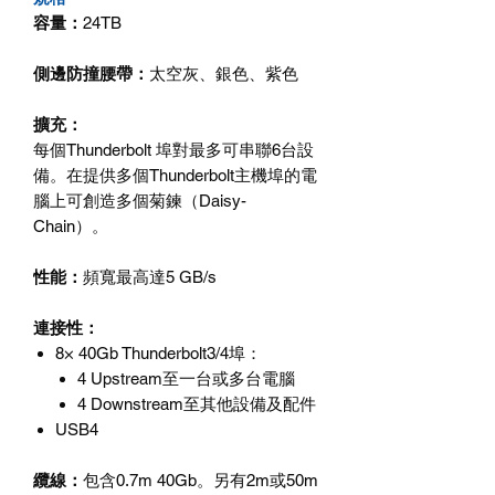
容量：
24TB
側邊防撞腰帶：
太空灰、銀色、紫色
擴充：
每個Thunderbolt 埠對最多可串聯6台設
備。在提供多個Thunderbolt主機埠的電
腦上可創造多個菊鍊（Daisy-
Chain）。
性能：
頻寬最高達5 GB/s
連接性：
8× 40Gb Thunderbolt3/4埠：
4 Upstream至一台或多台電腦
4 Downstream至其他設備及配件
USB4
纜線：
包含0.7m 40Gb。另有2m或50m