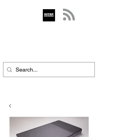
GETOP
info@getop.com
02 7720 9899