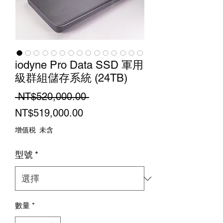
iodyne Pro Data SSD 軍用
級群組儲存系統 (24TB)
一
 NT$520,000.00 
促
般
NT$519,000.00
銷
價
增值税 未含
價
格
型號
*
格
數量
*