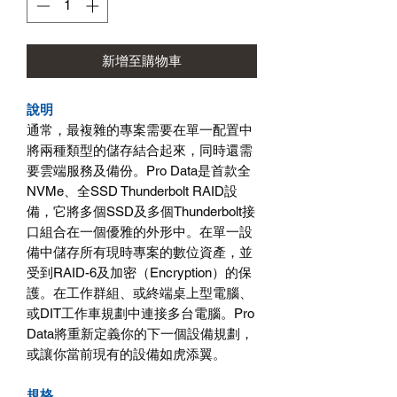
新增至購物車
說明
通常，最複雜的專案需要在單一配置中
將兩種類型的儲存結合起來，同時還需
要雲端服務及備份。Pro Data是首款全
NVMe、全SSD Thunderbolt RAID設
備，它將多個SSD及多個Thunderbolt接
口組合在一個優雅的外形中。在單一設
備中儲存所有現時專案的數位資產，並
受到RAID-6及加密（Encryption）的保
護。在工作群組、或終端桌上型電腦、
或DIT工作車規劃中連接多台電腦。Pro
Data將重新定義你的下一個設備規劃，
或讓你當前現有的設備如虎添翼。
規格