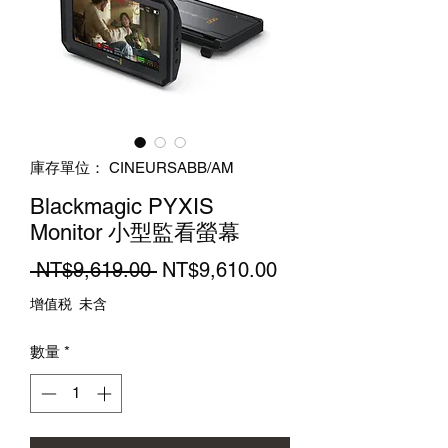
庫存單位： CINEURSABB/AM
Blackmagic PYXIS
Monitor 小型監看螢幕
一
促
 NT$9,619.00 
NT$9,610.00
般
銷
增值税 未含
價
價
數量
*
格
格