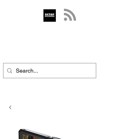
GETOP
info@getop.com
02 7720 9899