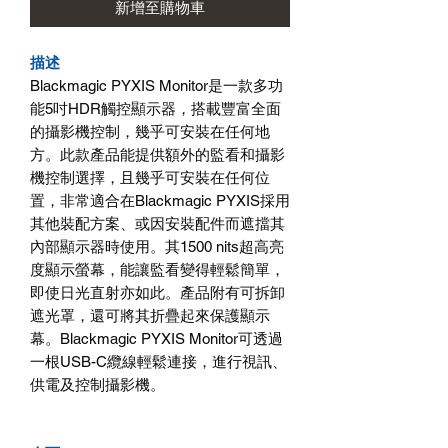
新增至購物車
描述
Blackmagic PYXIS Monitor是一款多功
能5吋HDR觸控顯示器，搭載豐富全面
的攝影機控制，幾乎可安裝在任何地
方。此款產品能提供額外的監看和攝影
機控制選擇，且幾乎可安裝在任何位
置，非常適合在Blackmagic PYXIS採用
其他裝配方案、或因安裝配件而遮擋其
內部顯示器時使用。其1500 nits超高亮
度顯示螢幕，能讓監看變得輕鬆簡單，
即使日光直射亦如此。產品附有可拆卸
遮光罩，還可將其折疊起來保護顯示
幕。Blackmagic PYXIS Monitor可透過
一根USB-C纜線輕鬆連接，進行視訊、
供電及控制攝影機。