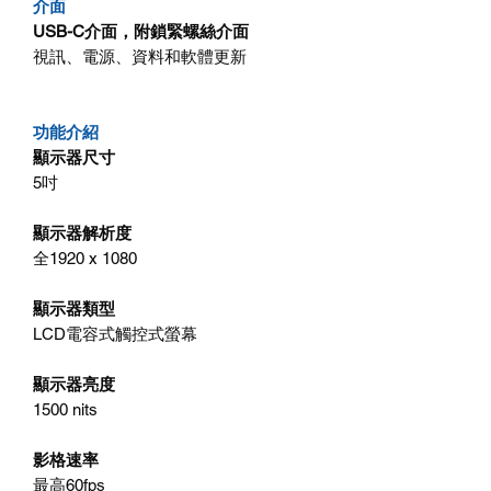
介面
USB-C介面，附鎖緊螺絲介面
視訊、電源、資料和軟體更新
功能介紹
顯示器尺寸
5吋
顯示器解析度
全1920 x 1080
顯示器類型
LCD電容式觸控式螢幕
顯示器亮度
1500 nits
影格速率
最高60fps