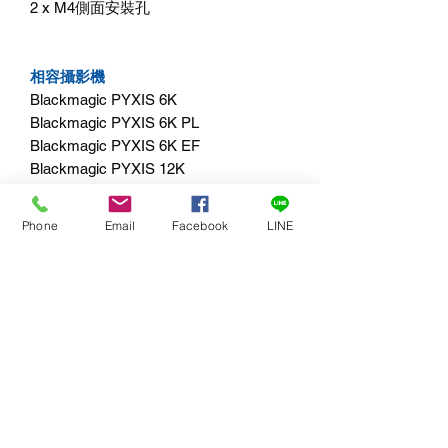
2 x M4側面安裝孔
相容攝影機
Blackmagic PYXIS 6K
Blackmagic PYXIS 6K PL
Blackmagic PYXIS 6K EF
Blackmagic PYXIS 12K
Blackmagic PYXIS 12K PL
Blackmagic PYXIS 12K EF
Phone
Email
Facebook
LINE
Blackmagic URSA Cine 12K LF
Blackmagic URSA Cine 17K 65
作業系統
Mac 13.0 Ventura
Mac 14.0 Sonoma或以上的版本
Windows 10和11