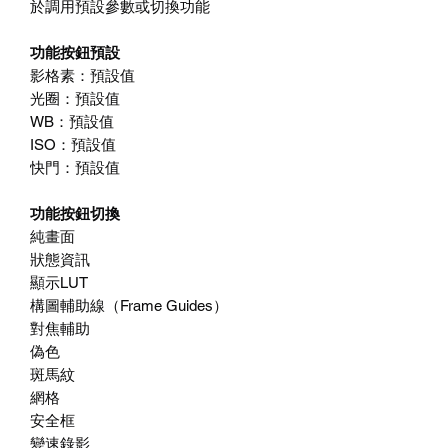
於調用預設參數或切換功能
功能按鈕預設
影格素：預設值
光圈：預設值
WB：預設值
ISO：預設值
快門：預設值
功能按鈕切換
純畫面
狀態資訊
顯示LUT
構圖輔助線（Frame Guides）
對焦輔助
偽色
斑馬紋
網格
安全框
變速錄影