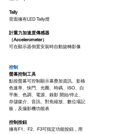
Tally
背面擁有LED Tally燈
計重力加速度傳感器
（Accelerometer）
可在顯示器倒置安裝時自動旋轉影像
控制
螢幕控制工具
點按螢幕可控制顯示幕疊加資訊、影格
色速率、快門、光圈、時碼、ISO、白
平衡、色調、電源、錄影 開始/停止、
存儲媒介、音訊、對焦縮放、數位場記
板，及攝影機功能表
控制按鈕
擁有F1、F2、F3可指定功能按鈕，用