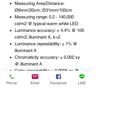
Measuring Area/Distance:
Ø6mm/20cm; Ø31mm/100cm
Measuring range: 0.2 - 140,000
cd/m2 @ typical warm white LED
Luminance accuracy: ± 4.4% @ 100
cd/m2; illuminant A, k=2
Luminance repeatability: ± 1% @
illuminant A
Chromaticity accuracy: ± 0.002 xy
@ illuminant A
Color repeatability: ± 0.0005 xy @
illuminant A
Phone
Email
Facebook
LINE
CCT repeatability: ± 20K
Wavelength accuracy: ± 0.2nm;
HgAr line source
(HiRes ± 0.3nm)
Polarization Error f8: < 2%
Dispersive element: Imaging grating
(flat field)