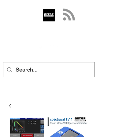
GETOP
info@getop.com
02 7720 9899