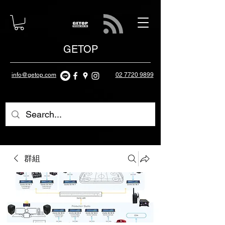
GETOP
info@getop.com
02 7720 9899
群組