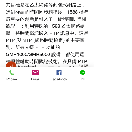
其目標是在乙太網路等封包式網路上，
達到極高的時間同步精準度。1588 標準
關於
最重要的創新是引入了「硬體輔助時間
SMPTE 2110 是一套由美國電影電視工
戳記」：利用特殊的 1588 乙太網路硬
程師學會（SMPTE）制定的標準，全名
為「專業媒體 IP 傳輸標準」（Pro
...
體，將時間戳記嵌入 PTP 訊息中。這是 
閱讀更多
PTP 與 NTP (網路時間協定) 的主要區
別。所有支援 PTP 功能的 
GMR1000/GMR5000 設備，都使用這
會員
種硬體輔助時間戳記技術。在具備 PTP 
drew kart
追蹤
基礎設施的網路中，可達到次微秒 (sub-
µs) 等級的精準度。若網路不具備 PTP 
Duke Evan
追蹤
Phone
Email
Facebook
LINE
基礎設施 (例如使用無 PTP 時間戳記功
10000 Netscreen
追蹤
能的標準交換器)，只要 PTP 的節點 (即
10000 Netscreen
VS會員
頂級主時鐘與從屬時鐘) 支援 PTP 硬體
mayuri kathade
追蹤
時間戳記，仍可達到優於 
100 微秒 (µs) 
nick4269
的精準度。
追蹤
nick4269
VS會員
查看所有會員（13）
在 GMR5000 上，PTP 可在購買時訂