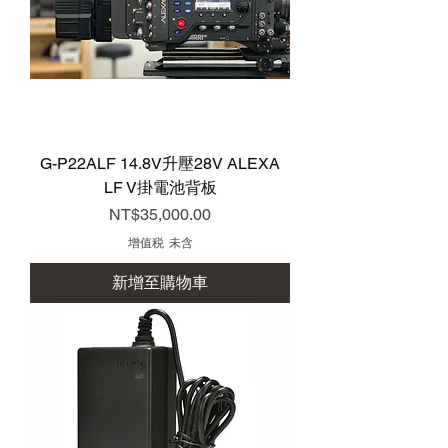
G-P22ALF 14.8V升壓28V ALEXA
LF V掛電池背板
價格
NT$35,000.00
增值税 未含
新增至購物車