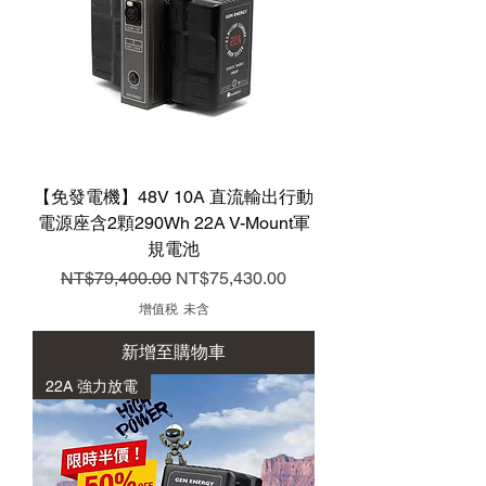
【免發電機】48V 10A 直流輸出行動
電源座含2顆290Wh 22A V-Mount軍
規電池
一般價格
促銷價格
NT$79,400.00
NT$75,430.00
增值税 未含
新增至購物車
22A 強力放電