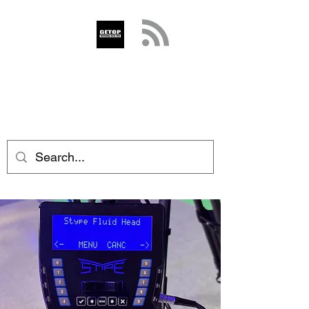
GETOP
info@getop.com
02 7720 9899