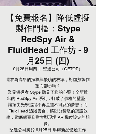
【免費報名】降低虛擬
製作門檻：Stype
RedSpy Air &
FluidHead 工作坊 - 9
月25日 (四)
9月25日周四
  |  
堅達公司（GETOP）
還在為高昂的預算與繁瑣的校準，對虛擬製作
望而卻步嗎？
業界領導者 Stype 聽見了您的心聲！全新推
出的 RedSpy Air 系列，打破了價格的壁壘，
讓頂尖光學追蹤不再是遙不可及的夢想；而
FluidHead 追蹤雲台，將以分鐘級的架設效
率，徹底顛覆您對大型現場 AR 機位設定的想
像。
堅達公司將於 9月25日 舉辦新品體驗工作