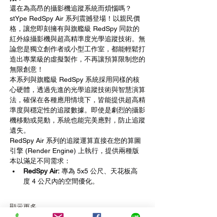
還在為高昂的攝影機追蹤系統而煩惱嗎？
stYpe RedSpy Air 系列震撼登場！以親民價
格，讓您即刻擁有與旗艦級 RedSpy 同款的
紅外線攝影機與超高精準度光學追蹤技術。無
論您是獨立創作者或小型工作室，都能輕鬆打
造出專業級的虛擬製作，不再讓預算限制您的
無限創意！
本系列與旗艦級 RedSpy 系統採用同樣的核
心硬體，透過先進的光學追蹤技術與智慧演算
法，確保在各種應用情境下，皆能提供超高精
準度與穩定性的追蹤數據。即使是劇烈的攝影
機移動或晃動，系統也能完美應對，防止追蹤
遺失。
RedSpy Air 系列的追蹤運算直接在您的算圖
引擎 (Render Engine) 上執行，提供兩種版
本以滿足不同需求：
RedSpy Air:
 專為 5x5 公尺、天花板高
度 4 公尺內的空間優化。
顯示更多