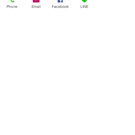
Phone
Email
Facebook
LINE
門票
銷售已完結
票券類型
工作坊 - 9月25日 (四)
更多資訊
價格
NT$0.00
分享此活動