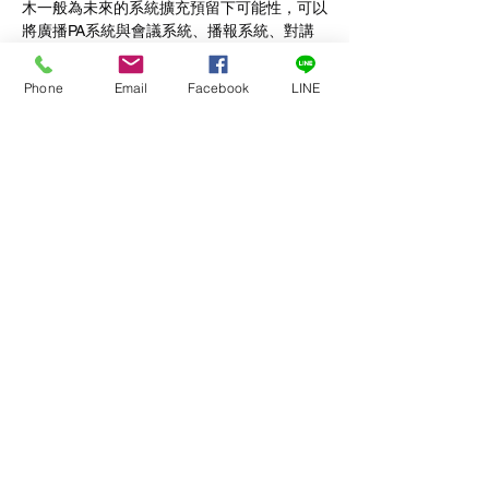
木一般為未來的系統擴充預留下可能性，可以
將廣播PA系統與會議系統、播報系統、對講
通訊系統、音訊製作系統、矩陣音訊系統所有
的系統融為一體，既提供了極為優越的效能，
Phone
Email
Facebook
LINE
也提高了這些系統的使用性和擴展彈性，降低
了部署成本。
您想要進一步了解如何將現有的"傳統舊系
統"升級至具有『低成本和多功能』、『卓越
音質』、『安裝方便』、『易於使用』、『網
路健康與管理』、『無擾動備援』的《全方位
智慧IP數位網路架構》，不可錯過這次免費的
實作工作坊，座位有限，請儘早報名。
課程內容:
14:00-14:10 ➡ 學員報到
顯示更多