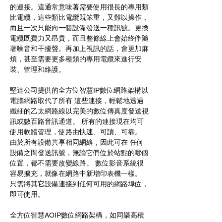
的連接。這通常意味著需要使用很長的專用類
比電纜，這些類比電纜既笨重，又難以操作，
而且一次只能向一個設備發送一種訊號。更換
電纜既費力又昂貴，而且整條線上會始終伴隨
著噪音和干擾聲。再加上視訊的話，會更加麻
煩，甚至需要更多種類的專用電纜來進行安
裝、管理和維護。
堅達公司提供的全方位智慧IP數位網路架構以
電腦網路取代了所有 這些連接，輕鬆地透過
纖細的乙太網路線以完美的數位傳真度發送視
訊或數百路音訊通道。 所有的連接現在均可
使用軟體管理，使路由快速、可讀、可靠。 
由於所有設備共享相同網絡，因此可在 任何 
設備之間發送訊號，無論它們位於站點的哪個
位置，都不需要改變線路。 數位影音系統很
容易擴充，就像在網路中新增印表機一樣。 
只需將其它設備連接到任何可用的網路埠位，
即可使用。
全方位智慧AOIP數位網路架構，如同樂高積