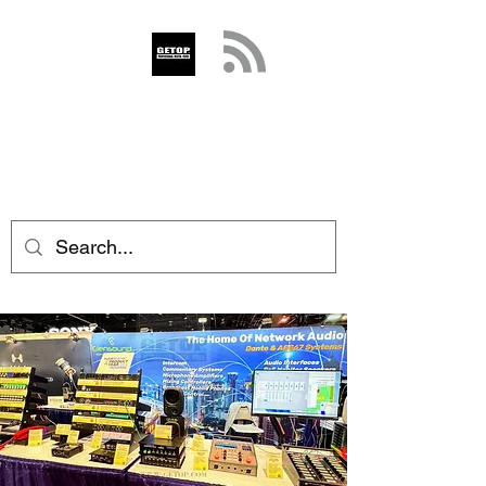
GETOP
info@getop.com
02 7720 9899