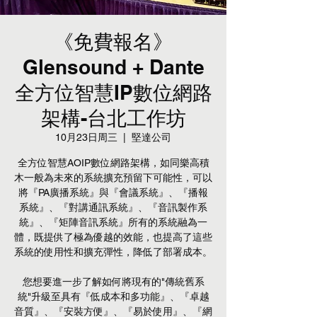
《免費報名》
Glensound + Dante
全方位智慧IP數位網路
架構-台北工作坊
10月23日周三
  |  
堅達公司
全方位智慧AOIP數位網路架構，如同樂高積
木一般為未來的系統擴充預留下可能性，可以
將『PA廣播系統』與『會議系統』、『播報
系統』、『對講通訊系統』、『音訊製作系
統』、『矩陣音訊系統』所有的系統融為一
體，既提供了極為優越的效能，也提高了這些
系統的使用性和擴充彈性，降低了部署成本。
您想要進一步了解如何將現有的"傳統舊系
統"升級至具有『低成本和多功能』、『卓越
音質』、『安裝方便』、『易於使用』、『網