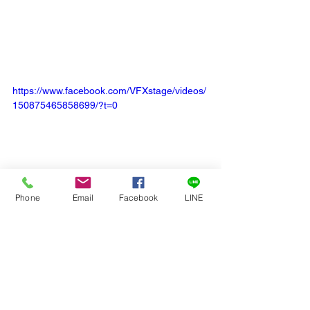
https://www.facebook.com/VFXstage/videos/
150875465858699/?t=0
Phone
Email
Facebook
LINE
https://www.facebook.com/VFXstage/videos/
326940828112693/?t=0