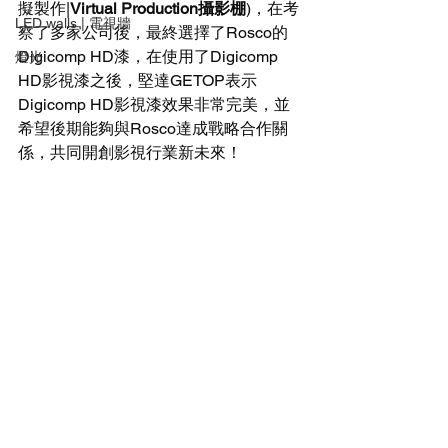
擬製作|
Virtual Production攝影棚
)，在考
LED walls | 電視牆
察了多家公司後，最終選擇了Rosco的
Digicomp HD漆，在使用了Digicomp 
燈光
HD影視漆之後，堅達GETOP表示
Digicomp HD影視漆效果非常完美，並
希望後期能夠與Rosco達成戰略合作關
係，共同開創影視行業新未來！