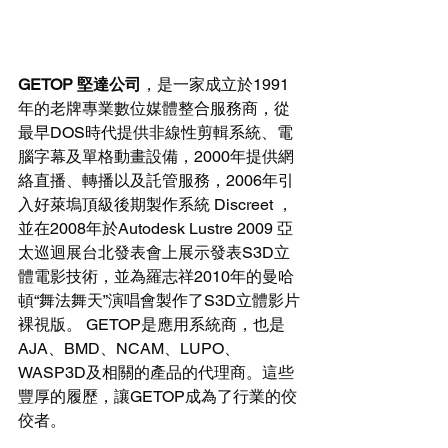
GETOP 堅達公司
，是一家成立於1991
年的老牌專業數位媒體整合服務商，從
最早DOS時代提供非線性剪輯系統、電
腦字幕及單格動畫設備，2000年提供網
絡直播、轉播以及託管服務，2006年引
入好萊塢頂級後期製作系統 Discreet ，
並在2008年於Autodesk Lustre 2009 亞
太巡迴展台北發表會上展示發表S3D立
體電影技術，並為羅志祥2010年的曼哈
頓“舞法舞天”演唱會製作了S3D立體影片
裸視版。 GETOP是應用系統商，也是
AJA、BMD、NCAM、LUPO、
WASP3D及相關的產品的代理商。這些
豐厚的履歷，讓GETOP成為了行業的佼
佼者。