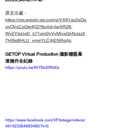
原文出處： 
https://mp.weixin.qq.com/s/VX81qx2sQg
ynOVsCpQqrKQ?fbclid=IwAR28-
Wy2YIxUsD_k71qm0yVyMjvsGhNJqz5
7Hi9q8HLU_ympYLC4lENRqAk
GETOP Virtual Production 攝影棚藍幕
漆施作全紀錄
https://youtu.be/KIY5b35RdDc
https://www.facebook.com/VFXstage/videos/
491423364693480/?t=0