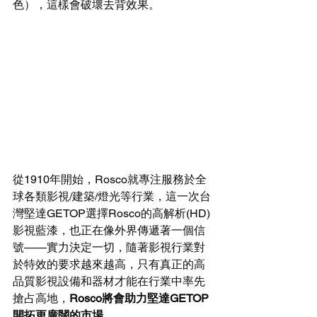
色），這樣會破壞去背效果。
從1910年開始，Rosco就專注服務於全
球各類影視/建築/燈光等行業，這一次台
灣堅達GETOP選擇Rosco的高解析(HD)
影視藍漆，也正在像外界傳遞著一個信
號——實力決定一切，隨著影視行業對
於特效的要求越來越高，只有真正的高
品質影視設備和器材才能在行業中率先
搶占高地，
Rosco將會助力堅達GETOP
開拓更廣闊的市場
。