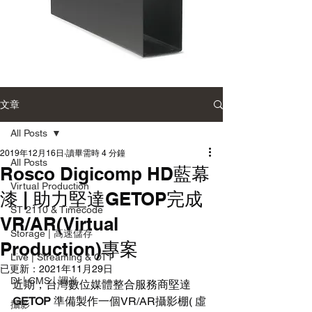
Sonnet
Blackmagic
Single-
UltraStudio
Module
Mini
Desktop
Monitor
Enclosure
12G
文章
單
廣
模
播
組
級
All Posts
桌
監
上
看
2019年12月16日
讀畢需時 4 分鐘
型
輸
All Posts
Rosco Digicomp HD藍幕
擴
出
充
盒
Virtual Production
機
漆 | 助力堅達GETOP完成
箱
ST 2110 & Timecode
VR/AR(Virtual
Storage | 高速儲存
Production)專案
Live | Streaming & OTT
已更新：
2021年11月29日
DI | CMS | 調光
近期，台灣數位媒體整合服務商堅達 
GETOP
 準備製作一個VR/AR攝影棚( 虛
攝影