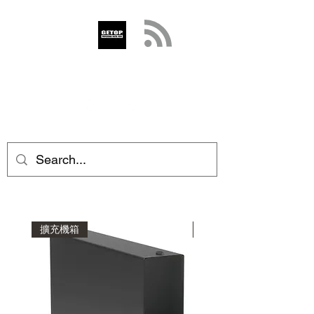
GETOP
info@getop.com
02 7720 9899
擴充機箱
監看輸出盒