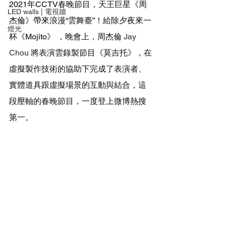
2021年CCTV春晚節目，天王巨星
《
周
LED walls | 電視牆
杰倫
》
帶來浪漫“雲舞臺”！給除夕夜來一
燈光
杯《Mojito》 ，
晚會上，
周杰倫 
Jay 
Chou
將表演雲錄製節目《莫吉托》，在
虛擬製作
技術的協助下完成了表演者、
實體道具跟虛擬場景的互動與結合，這
段壓軸的春晚節目，一度登上微博熱搜
第一。