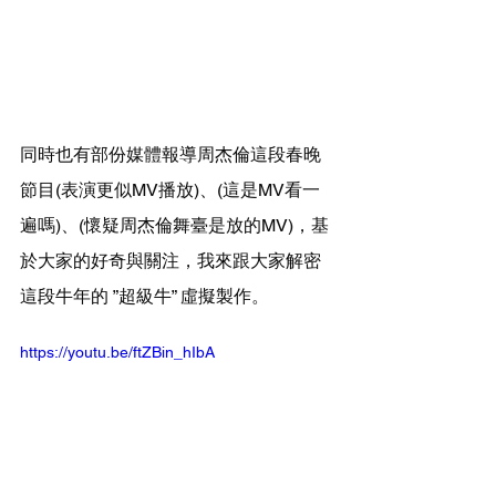
同時也有部份媒體報導
周杰倫
這段春晚
節目(表演更似MV播放)、(這是MV看一
遍嗎)、(懷疑周杰倫舞臺是放的MV)，基
於大家的好奇與關注，我來跟大家解密
這段牛年的 ”超級牛” 虛擬製作。
https://youtu.be/ftZBin_hIbA