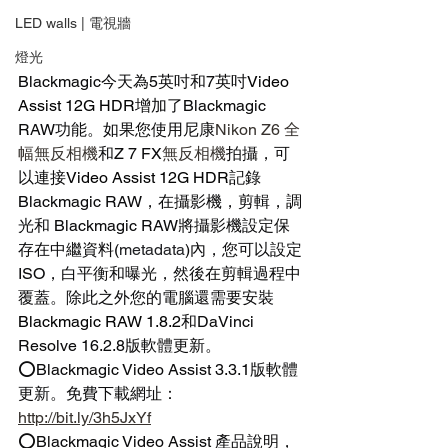
LED walls | 電視牆
燈光
Blackmagic今天為5英吋和7英吋
Video 
Assist 12G HDR
增加了Blackmagic 
RAW功能。如果您使用尼康
Nikon Z6 全
幅無反相機
和Z 7 FX
無反相機
拍攝，可
以連接
Video Assist 12G HDR
記錄
Blackmagic RAW，在攝影機，剪輯，調
光和 Blackmagic RAW將攝影機設定保
存在中繼資料(
metadata
)內，您可以設定
ISO，白平衡和曝光，然後在剪輯過程中
覆蓋。除此之外您的電腦還需要安裝
Blackmagic RAW 1.8.2
和DaVinci 
Resolve 16.2.8版軟體更新。
⭕Blackmagic Video Assist 3.3.1版軟體
更新。免費下載網址：
http://bit.ly/3h5JxYf
⭕Blackmagic Video Assist 
產品說明，