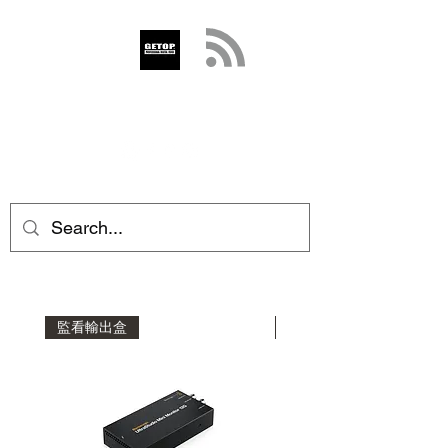
GETOP
info@getop.com
02 7720 9899
監看輸出盒
影音擷取盒