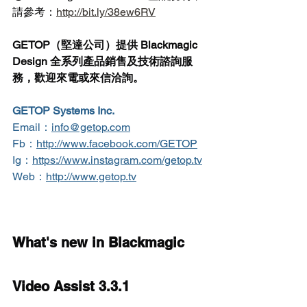
請參考：
http://bit.ly/38ew6RV
GETOP（堅達公司）提供 Blackmagic 
Design 全系列產品銷售及技術諮詢服
務，歡迎來電或來信洽詢。
GETOP Systems Inc.
Email：
info@getop.com
Fb：
http://www.facebook.com/GETOP
Ig：
https://www.instagram.com/getop.tv
Web：
http://www.getop.tv
What's new in Blackmagic 
Video Assist 3.3.1