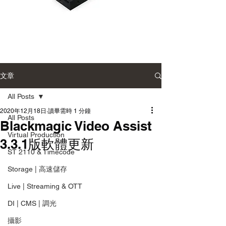
Blackmagic
Blackmagic
UltraStudio
UltraStudio
Mini
Mini
Monitor
Recorder
12G
12G
文章
廣
廣
播
播
級
級
All Posts
監
影
看
音
2020年12月18日
讀畢需時 1 分鐘
輸
擷
All Posts
Blackmagic Video Assist
出
取
盒
盒
Virtual Production
3.3.1版軟體更新
ST 2110 & Timecode
Storage | 高速儲存
Live | Streaming & OTT
DI | CMS | 調光
攝影