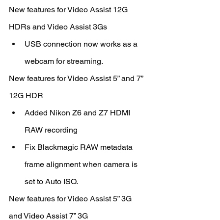
New features for Video Assist 12G 
HDRs and Video Assist 3Gs
USB connection now works as a 
webcam for streaming.
New features for Video Assist 5” and 7” 
12G HDR
Added Nikon Z6 and Z7 HDMI 
RAW recording
Fix Blackmagic RAW metadata 
frame alignment when camera is 
set to Auto ISO.
New features for Video Assist 5” 3G 
and Video Assist 7” 3G