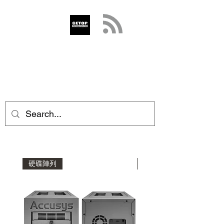
GETOP
info@getop.com
02 7720 9899
硬碟陣列
擴充機箱