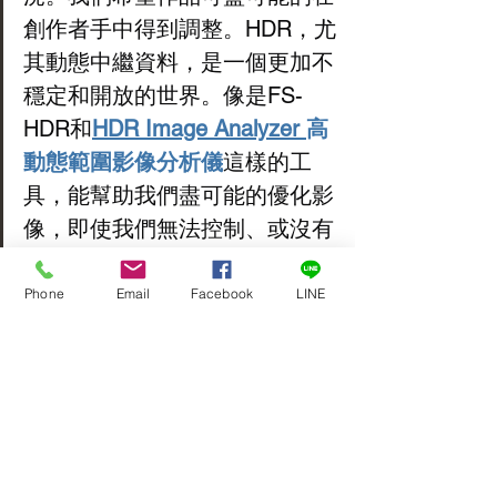
創作者手中得到調整。HDR，尤
其動態中繼資料，是一個更加不
穩定和開放的世界。像是FS-
HDR和
HDR Image Analyzer 
高
動態範圍影像分析儀
這樣的工
具，能幫助我們盡可能的優化影
像，即使我們無法控制、或沒有
足夠的資料，去了解最終觀看者
將如何觀看它。」
Phone
Email
Facebook
LINE
https://youtu.be/5U7pMhFVOFw