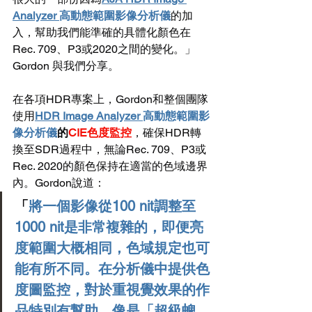
Analyzer 
高動態範圍影像分析儀
的加
入，幫助我們能準確的具體化顏色在
Rec. 709、P3或2020之間的變化。」
Gordon 與我們分享。
在各項HDR專案上，Gordon和整個團隊
使用
HDR Image Analyzer 
高動態範圍影
像分析儀
的
CIE色度監控
，確保HDR轉
換至SDR過程中，無論Rec. 709、P3或
Rec. 2020的顏色保持在適當的色域邊界
內。Gordon說道：
「
將一個影像從100 nit調整至
1000 nit是非常複雜的，即便亮
度範圍大概相同，色域規定也可
能有所不同。在分析儀中提供色
度圖監控，對於重視覺效果的作
品特別有幫助。像是「超級蜱