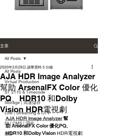
Accusys
Sonnet
Carry
Single-
2
Module
Desktop
雙
Enclosure
文章
硬
單
碟
模
陣
組
All Posts
列
桌
系
上
2020年3月29日
讀畢需時 3 分鐘
統
型
All Posts
AJA HDR Image Analyzer
擴
充
Virtual Production
機
幫助 ArsenalFX Color 優化
箱
ST 2110 & Timecode
PQ、HDR10 和Dolby
Storage | 高速儲存
Vision HDR電視劇
Live | Streaming & OTT
AJA HDR Image Analyzer
 幫
DI | CMS | 調光
助 ArsenalFX Color 
優化PQ、
HDR10 和Dolby Vision 
HDR電視劇
攝影