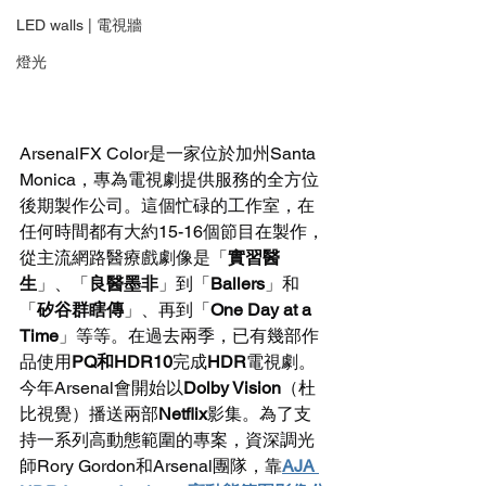
LED walls | 電視牆
燈光
ArsenalFX Color是一家位於加州Santa 
Monica，專為電視
劇
提供服務的全方位
後期製作公司。這個忙碌的工作室，在
任何時間都有大約15-16個節目在製作，
從主流網路醫療戲劇像是「
實習醫
生
」、「
良醫墨非
」到「
Ballers
」和
「
矽谷群瞎傳
」、再到「
One Day at a 
Time
」等等。在過去兩季，已有幾部作
品使用
PQ和HDR10
完成
HDR
電視劇
。
今年Arsenal會開始以
Dolby Vision
（杜
比視覺）播送兩部
Netflix
影集。為了支
持一系列高動態範圍的專案，資深調光
師Rory Gordon和Arsenal團隊，靠
AJA 