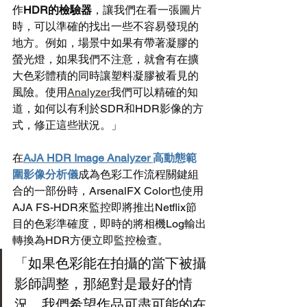
作
HDR的檢驗器
，讓我們在看一張圖片
時，可以準確的找出一些不容易發現的
地方。例如，場景中如果有帶著凝膠的
螢光燈，如果我們不注意，就會有在擴
大色彩體積的同時讓塑料凝膠被看見的
風險。使用
Analyzer
我們可以精確的知
道，如何以有利於SDR和HDR影像的方
式，修正這些狀況。」
在
AJA HDR Image Analyzer 
高動態範
圍影像分析儀
成為色彩工作流程關鍵組
合的一部份時，ArsenalFX Color也使用
AJA FS-HDR來監控即將推出Netflix節
目的色彩準確度，即時的將相機Log輸出
轉換為HDR方便立即監控檢查。
「如果色彩能在拍攝的當下被攝
影師調整，那絕對是最好的情
況。我們希望作品可盡可能的在