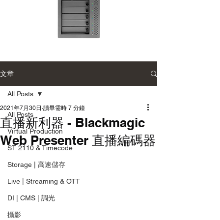
Accusys
Accusys
ExaSAN
ExaSAN
Carry
Carry
12
可
文章
可
攜
攜
式
式
專
All Posts
專
業
業
磁
磁
2021年7月30日
讀畢需時 7 分鐘
碟
All Posts
碟
陣
直播新利器 - Blackmagic
陣
列
列
Virtual Production
Web Presenter 直播編碼器
ST 2110 & Timecode
Storage | 高速儲存
Live | Streaming & OTT
DI | CMS | 調光
攝影