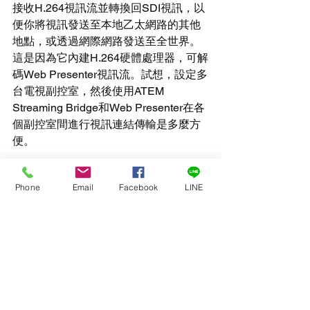
接收H.264視訊流並轉換回SDI視訊，以
便你將視訊發送至本地乙太網路的其他
地點，或透過網際網路發送至全世界。
這是因為它內建H.264硬體處理器，可解
碼Web Presenter視訊流。試想，設定多
台電視副控室，然後使用ATEM 
Streaming Bridge和Web Presenter在各
個副控室間進行視訊連結傳輸是多麼方
便。
Phone
Email
Facebook
LINE
緊湊 1/3 RU 設計
Blackmagic Web Presenter是基於
Teranex Mini模組化設計，可置於工作桌