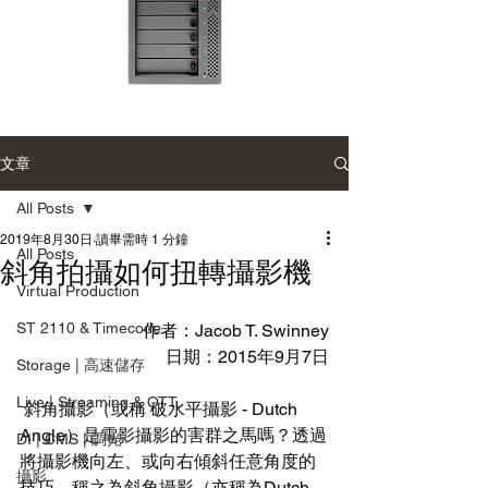
Accusys
Accusys
ExaSAN
ExaSAN
Carry
Carry
12
可
文章
可
攜
攜
式
式
專
All Posts
專
業
業
磁
磁
2019年8月30日
讀畢需時 1 分鐘
碟
All Posts
碟
陣
斜角拍攝如何扭轉攝影機
陣
列
列
Virtual Production
ST 2110 & Timecode
作者：Jacob T. Swinney
日期：2015年9月7日
Storage | 高速儲存
Live | Streaming & OTT
 斜角攝影（或稱 破水平攝影 - Dutch 
Angle）是電影攝影的害群之馬嗎？透過
DI | CMS | 調光
將攝影機向左、或向右傾斜任意角度的
攝影
技巧，稱之為斜角攝影（亦稱為Dutch 