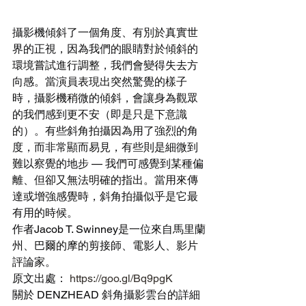
攝影機傾斜了一個角度、有別於真實世
界的正視，因為我們的眼睛對於傾斜的
環境嘗試進行調整，我們會變得失去方
向感。當演員表現出突然驚覺的樣子
時，攝影機稍微的傾斜，會讓身為觀眾
的我們感到更不安（即是只是下意識
的）。有些斜角拍攝因為用了強烈的角
度，而非常顯而易見，有些則是細微到
難以察覺的地步 — 我們可感覺到某種偏
離、但卻又無法明確的指出。當用來傳
達或增強感覺時，斜角拍攝似乎是它最
有用的時候。
作者Jacob T. Swinney是一位來自馬里蘭
州、巴爾的摩的剪接師、電影人、影片
評論家。
原文出處： 
https://goo.gl/Bq9pgK
關於 DENZHEAD 斜角攝影雲台的詳細