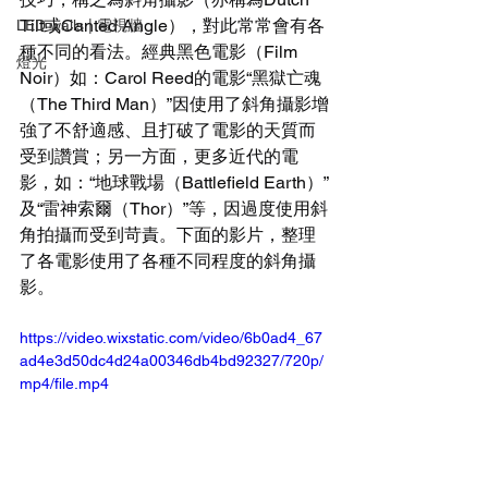
Tilt或Canted Angle），對此常常會有各
LED walls | 電視牆
種不同的看法。經典黑色電影（Film 
燈光
Noir）如：Carol Reed的電影“黑獄亡魂
（The Third Man）”因使用了斜角攝影增
強了不舒適感、且打破了電影的天質而
受到讚賞；另一方面，更多近代的電
影，如：“地球戰場（Battlefield Earth）”
及“雷神索爾（Thor）”等，因過度使用斜
角拍攝而受到苛責。下面的影片，整理
了各電影使用了各種不同程度的斜角攝
影。 
https://video.wixstatic.com/video/6b0ad4_67
ad4e3d50dc4d24a00346db4bd92327/720p/
mp4/file.mp4