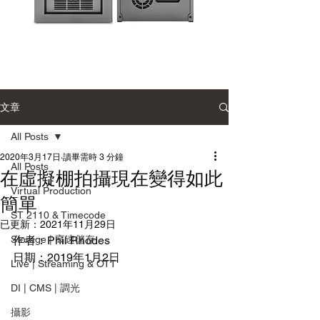
Accusys
Sonnet
Carry
Single-
2
Module
Desktop
雙
Enclosure
文章
硬
單
碟
模
陣
組
All Posts
列
桌
系
上
2020年3月17日
讀畢需時 3 分鐘
統
型
All Posts
在虛擬棚拍攝現在變得如此
擴
充
Virtual Production
機
簡單
箱
ST 2110 & Timecode
已更新：
2021年11月29日
Storage | 高速儲存
作者：Phil Rhodes
日期：2019年1月2日
Live | Streaming & OTT
DI | CMS | 調光
攝影