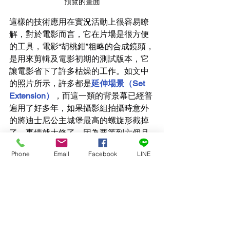
預覽的畫面
這樣的技術應用在實況活動上很容易瞭
解，對於電影而言，它在片場是很方便
的工具，電影“胡桃鉗”粗略的合成鏡頭，
是用來剪輯及電影初期的測試版本，它
讓電影省下了許多枯燥的工作。如文中
的照片所示，許多都是
延伸場景（Set 
Extension）
，而這一類的背景幕已經普
遍用了好多年，如果攝影組拍攝時意外
的將迪士尼公主城堡最高的螺旋形截掉
了，事情就大條了，因為要等到六個月
後，才會看到算圖的結果。
Phone
Email
Facebook
LINE