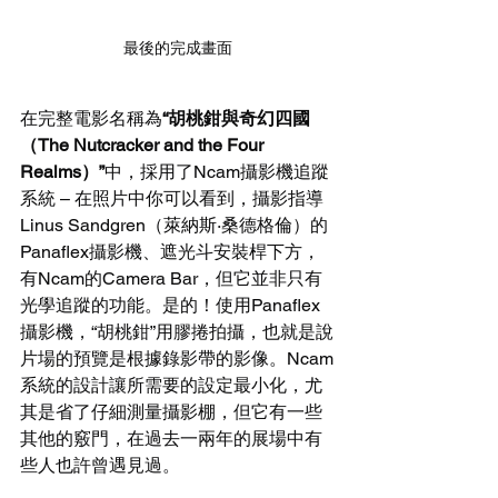
最後的完成畫面
在完整電影名稱為
“胡桃鉗與奇幻四國
（The Nutcracker and the Four 
Realms）”
中，採用了Ncam攝影機追蹤
系統 – 在照片中你可以看到，攝影指導
Linus Sandgren（萊納斯·桑德格倫）的
Panaflex攝影機、遮光斗安裝桿下方，
有Ncam的Camera Bar，但它並非只有
光學追蹤的功能。是的！使用Panaflex
攝影機，“胡桃鉗”用膠捲拍攝，也就是說
片場的預覽是根據錄影帶的影像。Ncam
系統的設計讓所需要的設定最小化，尤
其是省了仔細測量攝影棚，但它有一些
其他的竅門，在過去一兩年的展場中有
些人也許曾遇見過。