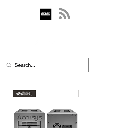
GETOP
info@getop.com
02 7720 9899
硬碟陣列
擴充機箱