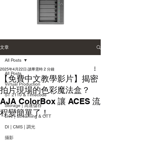
Accusys
Accusys
ExaSAN
ExaSAN
Carry
Carry
12
可
文章
可
攜
攜
式
式
專
All Posts
專
業
業
磁
磁
2025年4月22日
讀畢需時 2 分鐘
碟
All Posts
碟
陣
【免費中文教學影片】揭密
陣
列
列
Virtual Production
拍片現場的色彩魔法盒？
ST 2110 & Timecode
AJA ColorBox 讓 ACES 流
Storage | 高速儲存
程變簡單了！
Live | Streaming & OTT
DI | CMS | 調光
攝影