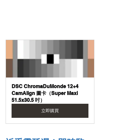
DSC ChromaDuMonde 12+4 
CamAlign 圖卡（Super Maxi 
51.5x30.5 吋）
立即購買