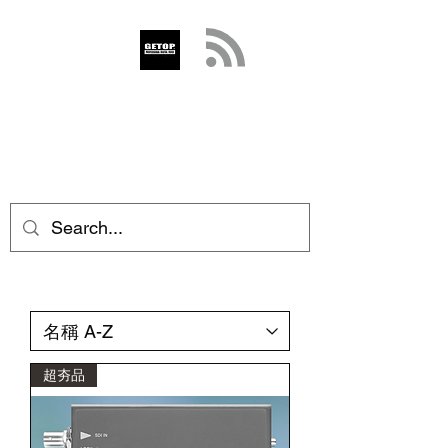
GETOP
info@getop.com
02 7720 9899
超夯品